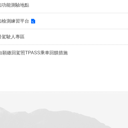
知功能測驗地點
知檢測練習平台
齡駕駛人專區
自願繳回駕照TPASS乘車回饋措施