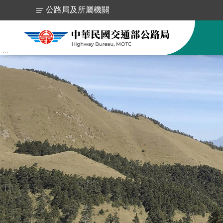
跳到主要內容區塊
公路局及所屬機關
:::
跳
到
主
要
內
容
區
塊