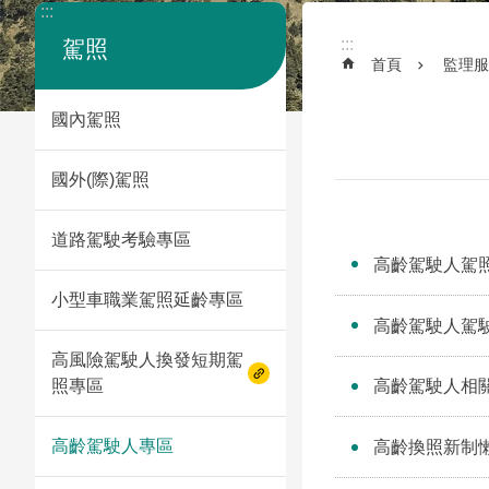
:::
:::
駕照
首頁
監理服
國內駕照
國外(際)駕照
道路駕駛考驗專區
高齡駕駛人駕
小型車職業駕照延齡專區
高齡駕駛人駕
高風險駕駛人換發短期駕
照專區
高齡駕駛人相
高齡駕駛人專區
高齡換照新制