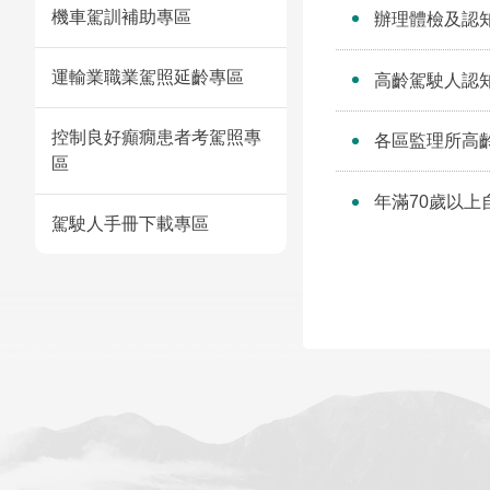
機車駕訓補助專區
辦理體檢及認
運輸業職業駕照延齡專區
高齡駕駛人認
控制良好癲癇患者考駕照專
各區監理所高
區
年滿70歲以上
駕駛人手冊下載專區