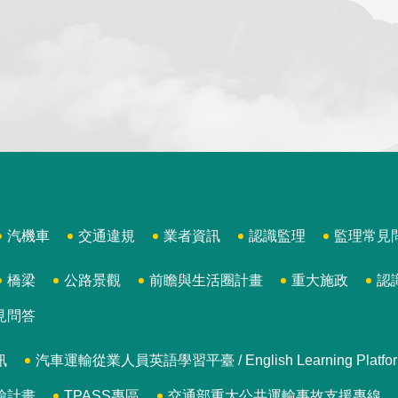
汽機車
交通違規
業者資訊
認識監理
監理常見
橋梁
公路景觀
前瞻與生活圈計畫
重大施政
認
見問答
訊
汽車運輸從業人員英語學習平臺 / English Learning Platform for
輸計畫
TPASS專區
交通部重大公共運輸事故支援專線