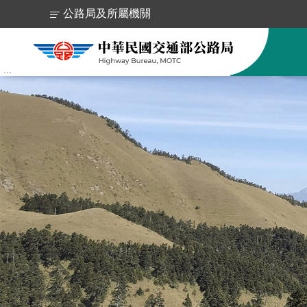
跳到主要內容區塊
公路局及所屬機關
:::
跳
到
主
要
內
容
區
塊