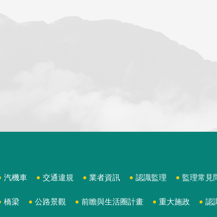
汽機車
交通違規
業者資訊
認識監理
監理常見
橋梁
公路景觀
前瞻與生活圈計畫
重大施政
認