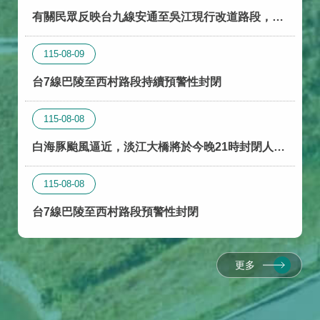
有關民眾反映台九線安通至吳江現行改道路段，無
機車道及排水溝高低差問題
115-08-09
台7線巴陵至西村路段持續預警性封閉
115-08-08
白海豚颱風逼近，淡江大橋將於今晚21時封閉人行
道及機車道(行動報)
115-08-08
台7線巴陵至西村路段預警性封閉
更多