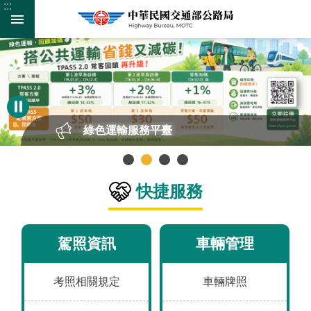
:::
:::
跳
跳到主要內容區塊
到
主
要
進
內
階
容
搜
區
尋
塊
綠色運輸服務平臺
快捷服務
監
理
服
駕照資訊
車輛管理
務
公
考照相關規定
車輛牌照
路