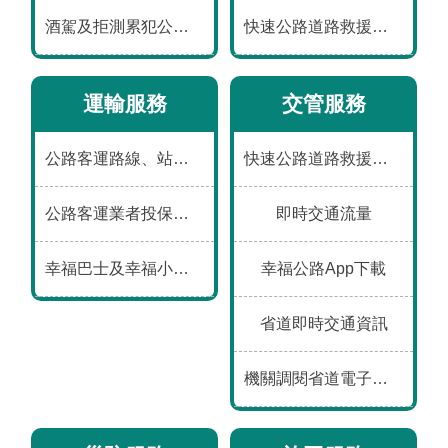
數
酒駕及拒測累犯公布專區
快速公路道路救援資訊
位
應
用
運輸服務
交管服務
本
公路客運路線、站位、票價、時刻及車輛動態
快速公路道路救援資訊
局
資
公路客運業者投保、事故、評鑑及違規資料
即時交通流量
訊
幸福巴士及幸福小黃營運資訊
幸福公路App下載
首
網
意
常
雙
English
頁
站
見
見
語
導
信
問
詞
省道即時交通資訊
覽
箱
答
彙
機關調閱省道電子偵測及錄影資料申請表
隱
資
政
個
私
通
府
人
權
安
網
資