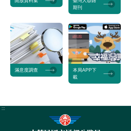
開放資料集
臺灣人@路
期刊
滿意度調查
本局APP下
載
:::