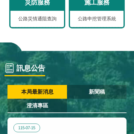
災防服務
施工服務
政
全
站
料
策
政
資
保
策
料
護
公路災情通阻查詢
公路申挖管理系統
開
放
宣
告
訊息公告
本局最新消息
新聞稿
澄清專區
115-07-15