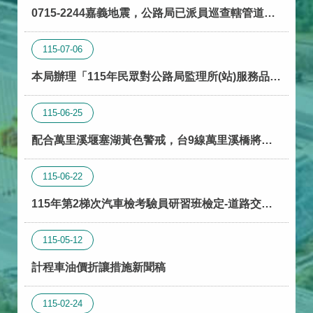
0715-2244嘉義地震，公路局已派員巡查轄管道
路。
115-07-06
本局辦理「115年民眾對公路局監理所(站)服務品質
滿意度調查」，敬請支持配合
115-06-25
配合萬里溪堰塞湖黃色警戒，台9線萬里溪橋將隨
警戒層級提升辦理預警性封閉。
115-06-22
115年第2梯次汽車檢考驗員研習班檢定-道路交通
法規事宜
115-05-12
計程車油價折讓措施新聞稿
115-02-24