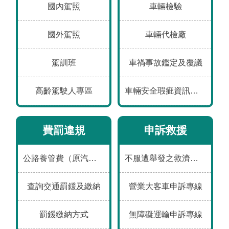
工
國內駕照
車輛檢驗
程
國外駕照
車輛代檢廠
運
輸
駕訓班
車禍事故鑑定及覆議
服
務
高齡駕駛人專區
車輛安全瑕疵資訊通報平台
公
告
費罰違規
申訴救援
資
訊
公路養管費（原汽燃費）
不服遭舉發之救濟途徑
互
動
查詢交通罰鍰及繳納
營業大客車申訴專線
交
流
罰鍰繳納方式
無障礙運輸申訴專線