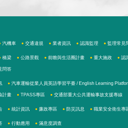
汽機車
交通違規
業者資訊
認識監理
監理常見
橋梁
公路景觀
前瞻與生活圈計畫
重大施政
認
見問答
訊
汽車運輸從業人員英語學習平臺 / English Learning Platform for
輸計畫
TPASS專區
交通部重大公共運輸事故支援專線
告
統計資訊
廉政專區
防災訊息
職業安全衛生專
答
行動應用
滿意度調查