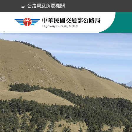
跳到主要內容區塊
公路局及所屬機關
:::
跳
到
主
要
內
容
區
塊