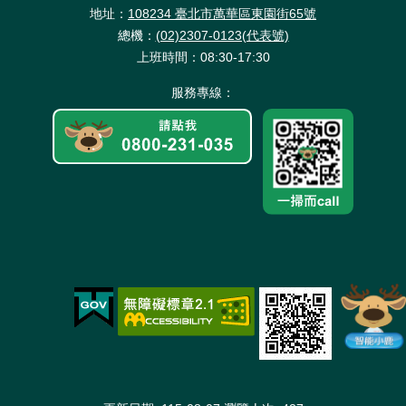
政
全
站
料
地址：
108234 臺北市萬華區東園街65號
策
政
資
保
總機：
(02)2307-0123(代表號)
策
料
護
上班時間：08:30-17:30
開
放
服務專線：
宣
告