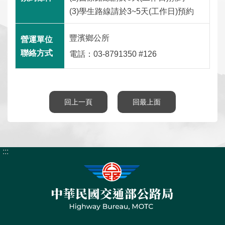
數
(3)學生路線請於3~5天(工作日)預約
位
應
豐濱鄉公所
用
電話：03-8791350 #126
本
局
資
回上一頁
回最上面
訊
首
網
意
常
雙
English
頁
站
見
見
語
:::
導
信
問
詞
覽
箱
答
彙
隱
資
政
個
私
通
府
人
權
安
網
資