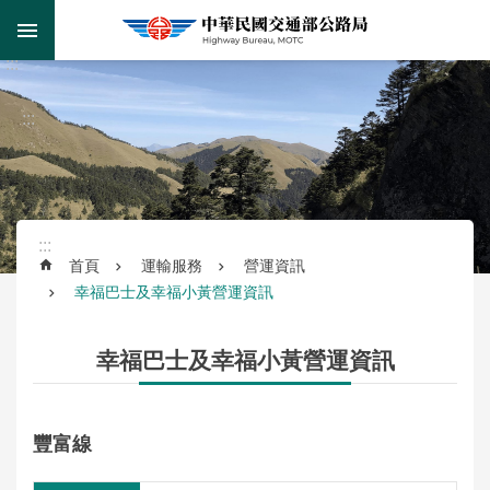
跳到主要內容區塊
:::
跳
到
進
主
階
:::
要
搜
內
尋
容
區
塊
:::
首頁
運輸服務
營運資訊
幸福巴士及幸福小黃營運資訊
監
理
服
幸福巴士及幸福小黃營運資訊
務
公
豐富線
路