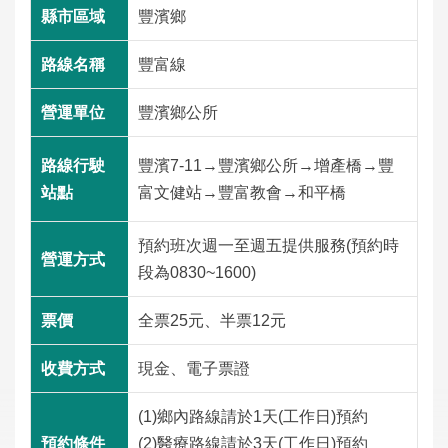
工
豐濱鄉
程
豐富線
運
輸
豐濱鄉公所
服
務
豐濱7-11→豐濱鄉公所→增產橋→豐
富文健站→豐富教會→和平橋
公
告
預約班次週一至週五提供服務(預約時
資
段為0830~1600)
訊
全票25元、半票12元
互
動
現金、電子票證
交
流
(1)鄉內路線請於1天(工作日)預約
(2)醫療路線請於3天(工作日)預約