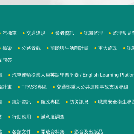
汽機車
交通違規
業者資訊
認識監理
監理常見
橋梁
公路景觀
前瞻與生活圈計畫
重大施政
認
見問答
訊
汽車運輸從業人員英語學習平臺 / English Learning Platform for
輸計畫
TPASS專區
交通部重大公共運輸事故支援專線
告
統計資訊
廉政專區
防災訊息
職業安全衛生專
答
行動應用
滿意度調查
格
各類文件
開放資料集
影音及出版品