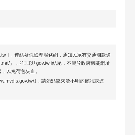
.gov.tw ｣，連結疑似監理服務網，通知民眾有交通罰款逾
et/
」，並非以｢gov.tw｣結尾，不屬於政府機關網址
選，以免荷包失血。
dis.gov.tw/
｣，請勿點擊來源不明的簡訊或連