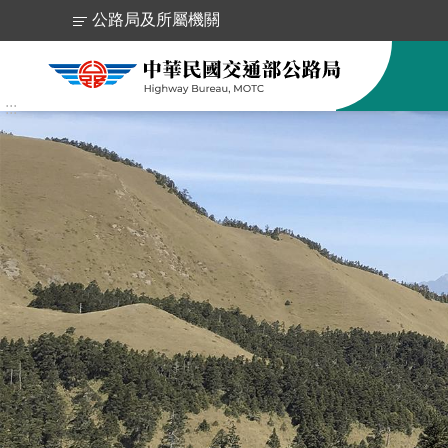
跳到主要內容區塊
公路局及所屬機關
:::
跳
到
主
要
內
容
區
塊