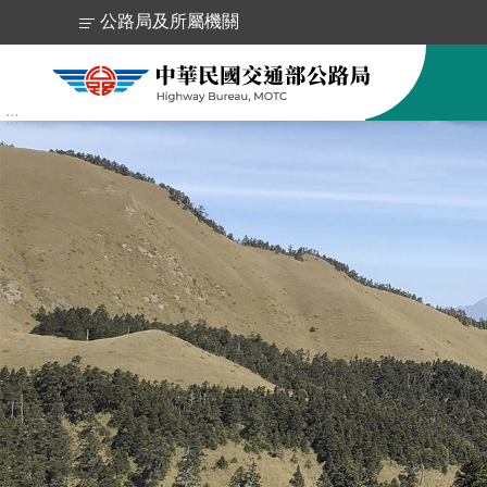
跳到主要內容區塊
公路局及所屬機關
:::
跳
到
主
要
內
容
區
塊