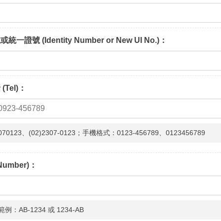
證號 (Identity Number or New UI No.)：
Tel)：
70123、(02)2307-0123；手機格式：0123-456789、0123456789
Number)：
AB-1234 或 1234-AB