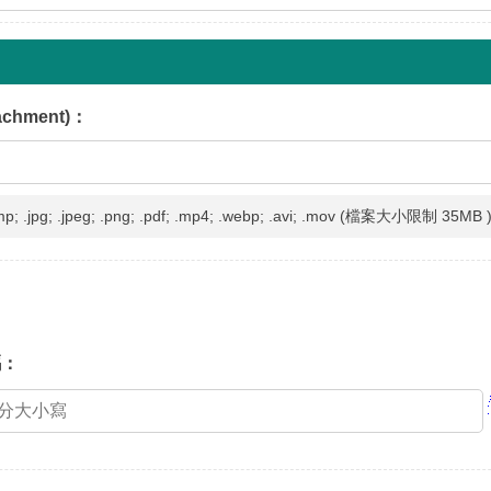
achment)：
; .jpg; .jpeg; .png; .pdf; .mp4; .webp; .avi; .mov (檔案大小限制 35MB 
碼：