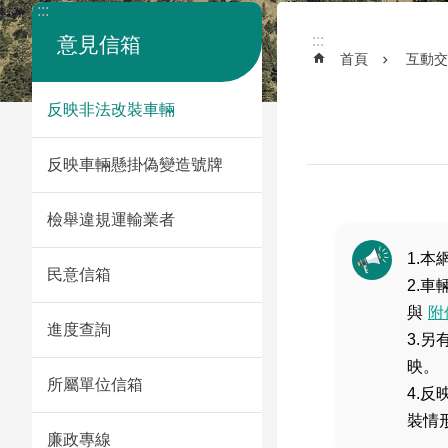
:::
:::
意見信箱
首頁
互動交
反映非法改裝車輛
反映車輛懸掛偽變造號牌
檢舉違規運輸業者
1.
民意信箱
2.
與
附
進度查詢
3.
映。
所屬單位信箱
4.
裝情
廉政專線