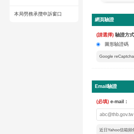
本局勞務承攬申訴窗口
網頁驗證
(請選擇)
驗證方
圖形驗證碼
Google reC
Email驗證
(必填)
e-mail：
近日Yahoo信