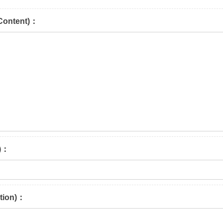
ontent)：
)：
tion)：