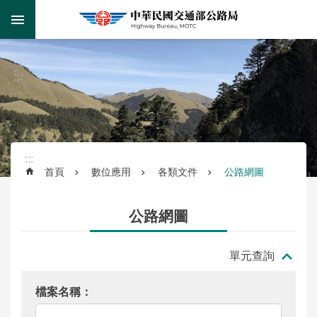
跳到主要內容區塊
:::
跳
到
進
主
階
:::
要
搜
內
尋
容
區
塊
:::
首頁
數位應用
各類文件
公路網圖
監
理
公路網圖
服
務
單元查詢
公
路