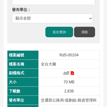
工
程
運
輸
服
務
公
Rd5-00104
告
資
全台大圖
訊
.pdf
互
70 MB
動
2,836
交
流
交通部公路局-規劃組-路資管理科