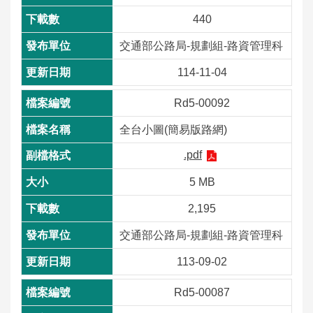
政
全
站
料
440
策
政
資
保
策
料
護
交通部公路局-規劃組-路資管理科
開
放
114-11-04
宣
告
Rd5-00092
全台小圖(簡易版路網)
.pdf
5 MB
2,195
交通部公路局-規劃組-路資管理科
113-09-02
Rd5-00087