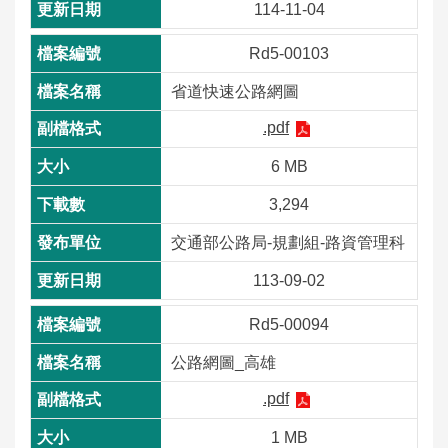
114-11-04
數
位
Rd5-00103
應
用
省道快速公路網圖
.pdf
本
局
6 MB
資
3,294
訊
交通部公路局-規劃組-路資管理科
首
網
意
常
雙
English
113-09-02
頁
站
見
見
語
導
信
問
詞
Rd5-00094
覽
箱
答
彙
公路網圖_高雄
隱
資
政
個
.pdf
私
通
府
人
1 MB
權
安
網
資