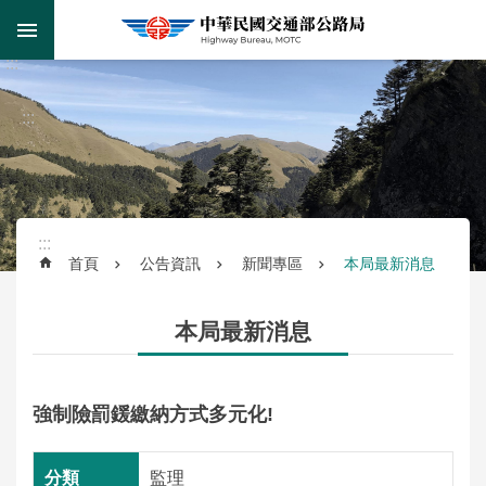
跳到主要內容區塊
:::
跳
到
進
主
階
:::
要
搜
內
尋
容
區
塊
:::
首頁
公告資訊
新聞專區
本局最新消息
監
理
本局最新消息
服
務
強制險罰鍰繳納方式多元化!
公
路
監理