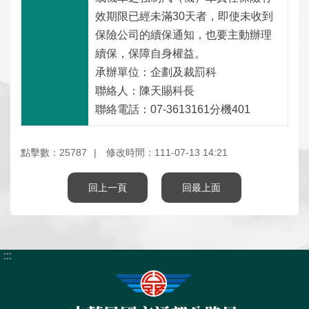
政
全
站
料
效期限已經未滿30天者，即使未收到
策
政
資
保
保險公司的續保通知，也要主動辦理
策
料
護
開
續保，保障自身權益。
放
承辦單位：企劃及裁罰科
宣
聯絡人：陳天賜科長
告
聯絡電話：07-3613161分機401
點擊數：25787
修改時間：111-07-13 14:21
回上一頁
回最上面
:::