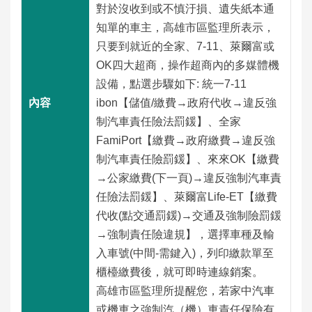
對於沒收到或不慎汙損、遺失紙本通
數
位
知單的車主，高雄市區監理所表示，
應
只要到就近的全家、7-11、萊爾富或
用
OK四大超商，操作超商內的多媒體機
設備，點選步驟如下: 統一7-11
本
ibon【儲值/繳費→政府代收→違反強
局
制汽車責任險法罰鍰】、全家
資
FamiPort【繳費→政府繳費→違反強
訊
制汽車責任險罰鍰】、來來OK【繳費
→公家繳費(下一頁)→違反強制汽車責
首
網
意
常
雙
English
任險法罰鍰】、萊爾富Life-ET【繳費
頁
站
見
見
語
代收(點交通罰鍰)→交通及強制險罰鍰
導
信
問
詞
→強制責任險違規】，選擇車種及輸
覽
箱
答
彙
入車號(中間-需鍵入)，列印繳款單至
櫃檯繳費後，就可即時連線銷案。
隱
資
政
個
高雄市區監理所提醒您，若家中汽車
私
通
府
人
權
安
網
資
或機車之強制汽（機）車責任保險有