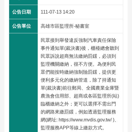
工
程
111-07-13 14:20
運
高雄市區監理所-秘書室
輸
服
民眾接到舉發違反強制汽車責任保險
務
事件通知單(裁決書)後，櫃檯總會聽到
民眾訴說超商無法繳納罰鍰，必須到
公
監理機關繳納，很不方便。為便利民
告
眾們能按時繳納強制險罰鍰，提供更
資
便利多元化的繳納管道，除了持通知
訊
單(裁決書)前往郵局、全國農業金庫暨
農漁會信用部、超商或各區監理所(站)
互
臨櫃繳納之外；更可以選擇不需出門
動
的網路來繳罰鍰，例如透過監理服務
交
網(網址: https://www.mvdis.gov.tw/ )、
流
監理服務APP等線上繳款方式。