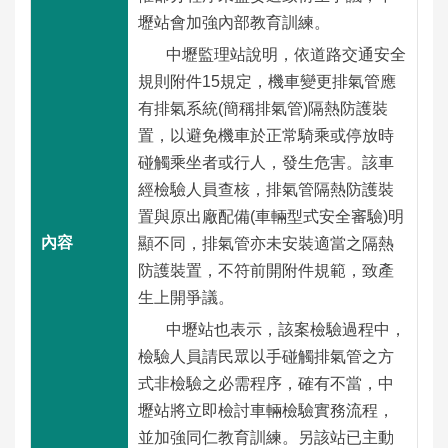
數
壢站會加強內部教育訓練。
位
中壢監理站說明，依道路交通安全
應
規則附件15規定，機車變更排氣管應
用
有排氣系統(簡稱排氣管)隔熱防護裝
置，以避免機車於正常騎乘或停放時
本
碰觸乘坐者或行人，發生危害。該車
局
經檢驗人員查核，排氣管隔熱防護裝
資
訊
置與原出廠配備(車輛型式安全審驗)明
顯不同，排氣管亦未安裝適當之隔熱
防護裝置，不符前開附件規範，致產
首
網
意
常
雙
English
頁
站
見
見
語
生上開爭議。
導
信
問
詞
中壢站也表示，該案檢驗過程中，
覽
箱
答
彙
檢驗人員請民眾以手碰觸排氣管之方
式非檢驗之必需程序，確有不當，中
隱
資
政
個
壢站將立即檢討車輛檢驗實務流程，
私
通
府
人
並加強同仁教育訓練。另該站已主動
權
安
網
資