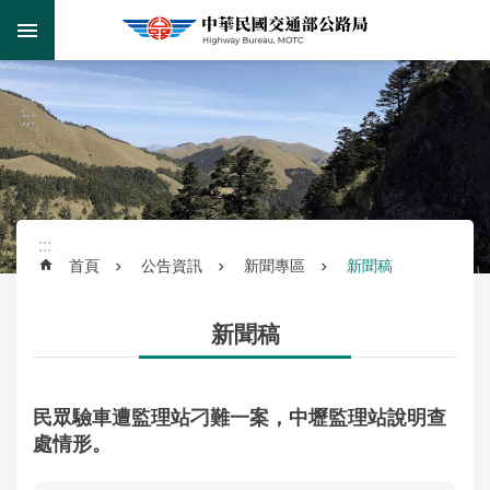
跳到主要內容區塊
:::
跳
到
進
主
階
:::
要
搜
內
尋
容
區
塊
:::
首頁
公告資訊
新聞專區
新聞稿
監
理
新聞稿
服
務
民眾驗車遭監理站刁難一案，中壢監理站說明查
公
處情形。
路