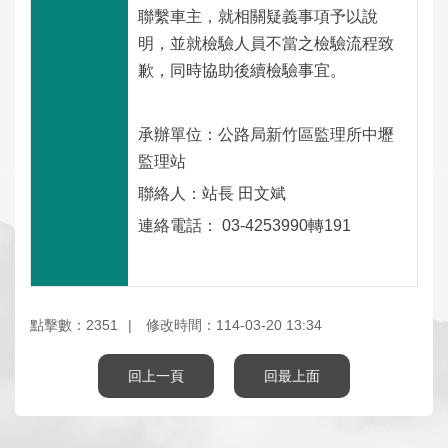
政
全
站
料
聯繫車主，就相關疑義事項予以說
策
政
資
保
明，並就檢驗人員不當之檢驗流程致
策
料
護
歉，同時協助後續檢驗事宜。
開
放
宣
承辦單位：公路局新竹區監理所中壢
告
監理站
聯絡人：站長 田文斌
連絡電話： 03-4253990轉191
點擊數：2351
修改時間：114-03-20 13:34
回上一頁
回最上面