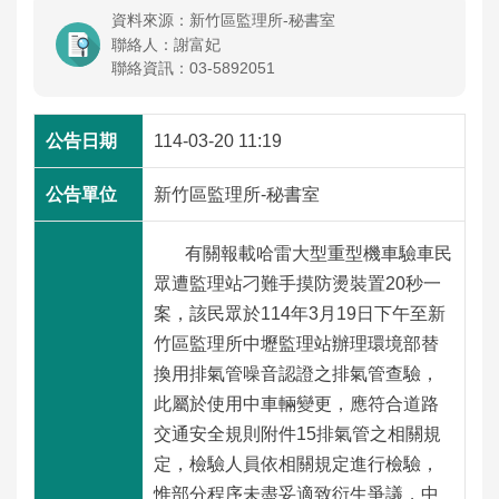
工
資料來源：新竹區監理所-秘書室
程
聯絡人：謝富妃
聯絡資訊：03-5892051
運
輸
114-03-20 11:19
服
務
新竹區監理所-秘書室
公
有關報載哈雷大型重型機車驗車民
告
眾遭監理站刁難手摸防燙裝置20秒一
資
訊
案，該民眾於114年3月19日下午至新
竹區監理所中壢監理站辦理環境部替
換用排氣管噪音認證之排氣管查驗，
互
動
此屬於使用中車輛變更，應符合道路
交
交通安全規則附件15排氣管之相關規
流
定，檢驗人員依相關規定進行檢驗，
惟部分程序未盡妥適致衍生爭議，中