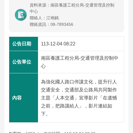
工
資料來源：南區養護工程分局-交通管理及控制
程
中心
聯絡人：江翊銘
聯絡資訊：08-7893456
運
輸
服
113-12-04 08:22
務
南區養護工程分局-交通管理及控制中
公
心
告
資
為強化國人路口停讓文化，提升行人
訊
交通安全，交通部及公路局共同製作
主題「人本交通」宣導影片「在遺憾
互
之前，把路讓給人」，影片連結如
動
下。
交
流