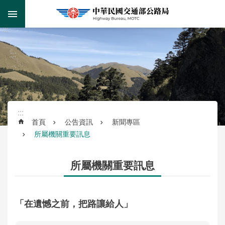
跳到主要內容區塊
:::
跳
到
進
主
階
:::
要
搜
內
尋
容
區
塊
:::
首頁
公告資訊
新聞專區
所屬機關重要訊息
監
理
服
所屬機關重要訊息
務
公
「在遺憾之前，把路讓給人」
路