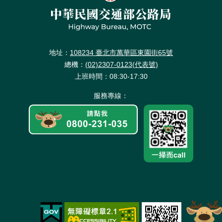
政
全
站
料
策
政
資
保
策
料
護
開
放
地址：
108234 臺北市萬華區東園街65號
宣
總機：
(02)2307-0123(代表號)
告
上班時間：08:30-17:30
服務專線：