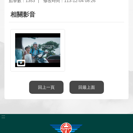
點擊數：1353
修改時間：113-12-04 08:26
數
位
相關影音
應
用
本
局
資
訊
首
網
意
常
雙
English
回上一頁
回最上面
頁
站
見
見
語
導
信
問
詞
覽
箱
答
彙
:::
隱
資
政
個
私
通
府
人
權
安
網
資