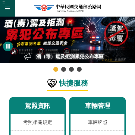
:::
:::
跳
跳到主要內容區塊
到
主
要
進
內
階
容
搜
區
尋
塊
綠色運輸服務平臺
快捷服務
監
理
服
駕照資訊
車輛管理
務
公
考照相關規定
車輛牌照
路