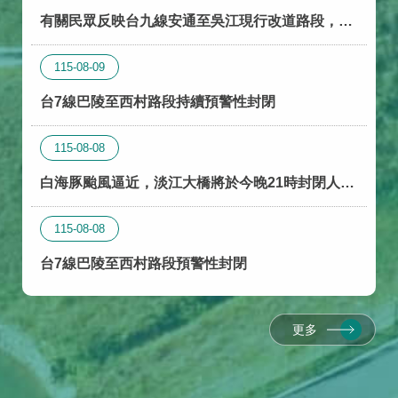
有關民眾反映台九線安通至吳江現行改道路段，無
機車道及排水溝高低差問題
115-08-09
台7線巴陵至西村路段持續預警性封閉
115-08-08
白海豚颱風逼近，淡江大橋將於今晚21時封閉人行
道及機車道(行動報)
115-08-08
台7線巴陵至西村路段預警性封閉
更多