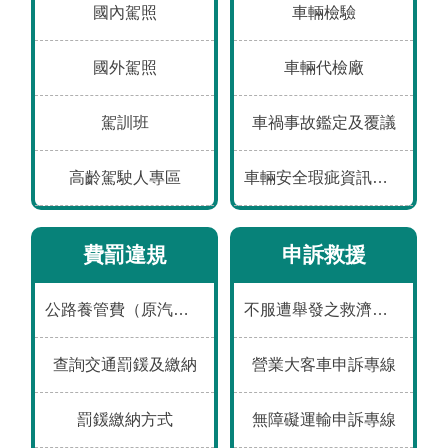
工
國內駕照
車輛檢驗
程
國外駕照
車輛代檢廠
運
輸
駕訓班
車禍事故鑑定及覆議
服
務
高齡駕駛人專區
車輛安全瑕疵資訊通報平台
公
告
費罰違規
申訴救援
資
訊
公路養管費（原汽燃費）
不服遭舉發之救濟途徑
互
動
查詢交通罰鍰及繳納
營業大客車申訴專線
交
流
罰鍰繳納方式
無障礙運輸申訴專線