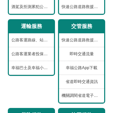
數
酒駕及拒測累犯公布專區
快速公路道路救援資訊
位
應
用
運輸服務
交管服務
本
公路客運路線、站位、票價、時刻及車輛動態
快速公路道路救援資訊
局
資
公路客運業者投保、事故、評鑑及違規資料
即時交通流量
訊
幸福巴士及幸福小黃營運資訊
幸福公路App下載
首
網
意
常
雙
English
頁
站
見
見
語
導
信
問
詞
省道即時交通資訊
覽
箱
答
彙
機關調閱省道電子偵測及錄影資料申請表
隱
資
政
個
私
通
府
人
權
安
網
資