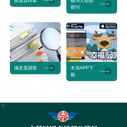
開放資料集
臺灣人@路
期刊
滿意度調查
本局APP下
載
:::