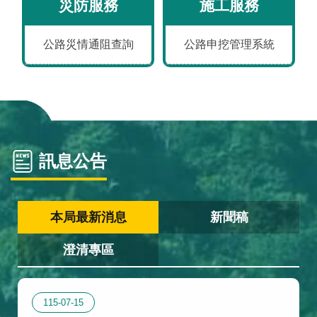
災防服務
施工服務
政
全
站
料
策
政
資
保
策
料
護
公路災情通阻查詢
公路申挖管理系統
開
放
宣
告
訊息公告
本局最新消息
新聞稿
澄清專區
115-07-15