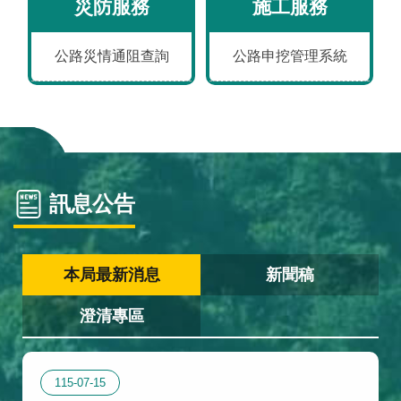
災防服務
施工服務
政
全
站
料
策
政
資
保
策
料
護
公路災情通阻查詢
公路申挖管理系統
開
放
宣
告
訊息公告
本局最新消息
新聞稿
澄清專區
115-07-15