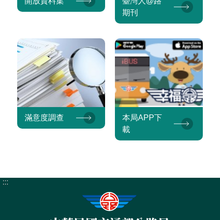
開放資料集
臺灣人@路
期刊
滿意度調查
本局APP下
載
:::