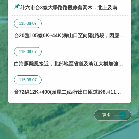
斗六市台3線大學路路段修剪喬木，北上及南下
兩側內側車道輪流封閉交通管制
115-08-07
台20臨105線0K~44K(梅山口至向陽)路段，因應白
海豚颱風影響，不排除道路封閉
115-08-07
白海豚颱風接近，北部地區省道及淡江大橋加強戒
備 (預警報)
115-08-07
台72線12K+400(頭屋二)西行出口匝道於8月11日
路燈施工封閉，請配合改道行駛。
更多