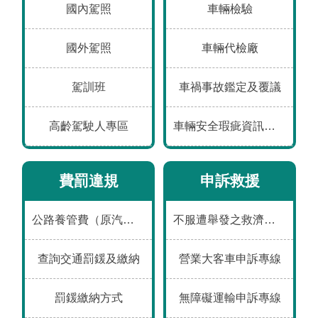
工
國內駕照
車輛檢驗
程
國外駕照
車輛代檢廠
運
輸
駕訓班
車禍事故鑑定及覆議
服
務
高齡駕駛人專區
車輛安全瑕疵資訊通報平台
公
告
費罰違規
申訴救援
資
訊
公路養管費（原汽燃費）
不服遭舉發之救濟途徑
互
動
查詢交通罰鍰及繳納
營業大客車申訴專線
交
流
罰鍰繳納方式
無障礙運輸申訴專線