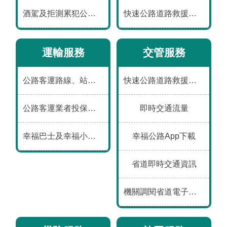
數
酒駕及拒測累犯公布專區
快速公路道路救援資訊
位
應
用
運輸服務
交管服務
本
公路客運路線、站位、票價、時刻及車輛動態
快速公路道路救援資訊
局
資
公路客運業者投保、事故、評鑑及違規資料
即時交通流量
訊
幸福巴士及幸福小黃營運資訊
幸福公路App下載
首
網
意
常
雙
English
頁
站
見
見
語
導
信
問
詞
省道即時交通資訊
覽
箱
答
彙
機關調閱省道電子偵測及錄影資料申請表
隱
資
政
個
私
通
府
人
權
安
網
資