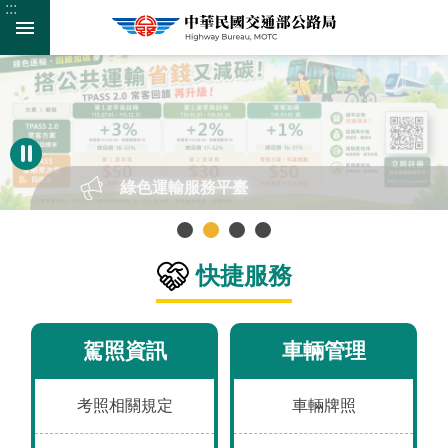
:::
:::
跳
跳到主要內容區塊
到
主
要
進
內
階
容
搜
區
尋
塊
綠色運輸服務平臺
快捷服務
監
理
服
駕照資訊
車輛管理
務
公
考照相關規定
車輛牌照
路