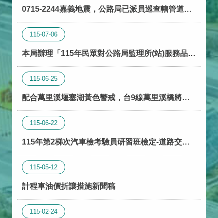
0715-2244嘉義地震，公路局已派員巡查轄管道
路。
115-07-06
本局辦理「115年民眾對公路局監理所(站)服務品質
滿意度調查」，敬請支持配合
115-06-25
配合萬里溪堰塞湖黃色警戒，台9線萬里溪橋將隨
警戒層級提升辦理預警性封閉。
115-06-22
115年第2梯次汽車檢考驗員研習班檢定-道路交通
法規事宜
115-05-12
計程車油價折讓措施新聞稿
115-02-24