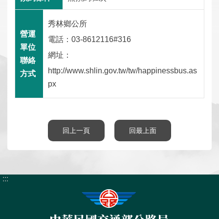
數
位
秀林鄉公所
應
電話：03-8612116#316
用
網址：
本
http://www.shlin.gov.tw/tw/happinessbus.as
局
px
資
訊
回上一頁
回最上面
首
網
意
常
雙
English
頁
站
見
見
語
導
信
問
詞
覽
箱
答
彙
:::
隱
資
政
個
私
通
府
人
權
安
網
資