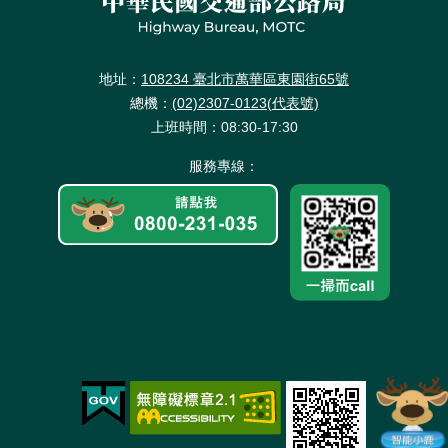
政
全
站
料
策
政
資
保
策
料
護
開
地址：
108234 臺北市萬華區東園街65號
放
總機：
(02)2307-0123(代表號)
宣
上班時間：08:30-17:30
告
服務專線：