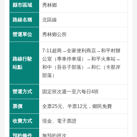
工
秀林鄉
程
北區線
運
輸
秀林鄉公所
服
務
7-11超商→全家便利商店→和平村辦
公室（專車停車場）→和平火車站→
公
和中（吾谷子部落）→和仁（卡那岸
告
部落）
資
訊
固定班次週一至六每日4班
互
全票25元、半票12元，鄉民免費
動
交
現金、電子票證
流
無預約班次