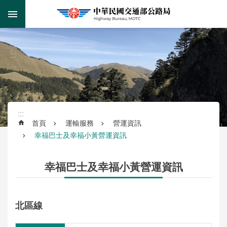
跳到主要內容區塊
:::
跳
到
進
主
階
:::
要
搜
內
尋
容
區
塊
:::
首頁
運輸服務
營運資訊
幸福巴士及幸福小黃營運資訊
監
理
服
幸福巴士及幸福小黃營運資訊
務
公
北區線
路